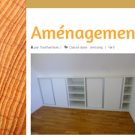
Aménagement
par
Tout'han'bois
|
Classé dans :
dressing
|
0