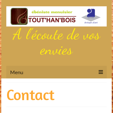
A l'écoute de vos
envies
Menu
Actualités
Contact
Aménagements sur mesure
Meubles