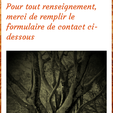
Pour tout renseignement,
Restauration
merci de remplir le
Habillage escalier
formulaire de contact ci-
Menuiserie extérieure
dessous
Contact
Presse