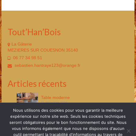
Tout’Han’Bois
La Gâterie
MEZIERES SUR COUESNON 35140
06 77 34 98 51
sebastien.hantraye123@orange.fr
Articles récents
Table moderne
11 décembre 2024
Nous utilisons des cookies pour vous garantir la meilleure
Aménagement bibliothèque
expérience sur notre site web. Seuls les cookies techniques
11 décembre 2024
seront obligatoires pour le bon fonctionnement du site. Nous
vous informons également que nous ne disposons d'aucun
outil permettant la traçabilité d'informations au travers de