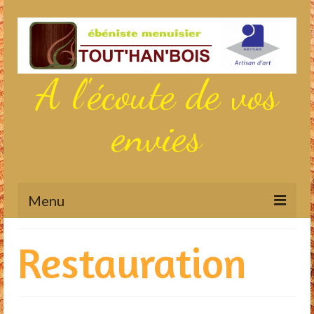
A l'écoute de vos
envies
Menu
Actualités
Restauration
Aménagements sur mesure
Meubles