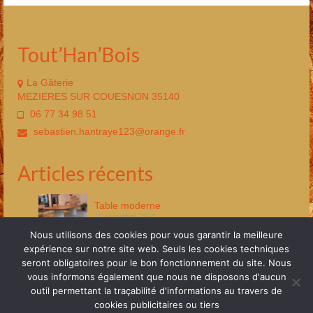
Tout’Han’Bois
La Gâterie
MEZIERES SUR COUESNON 35140
06 77 34 98 51
sebastien.hantraye123@orange.fr
Articles récents
Table moderne
11 décembre 2024
Nous utilisons des cookies pour vous garantir la meilleure
Aménagement bibliothèque
expérience sur notre site web. Seuls les cookies techniques
11 décembre 2024
seront obligatoires pour le bon fonctionnement du site. Nous
vous informons également que nous ne disposons d'aucun
outil permettant la traçabilité d'informations au travers de
Mentions Légales
Plan de site
RGPD
cookies publicitaires ou tiers