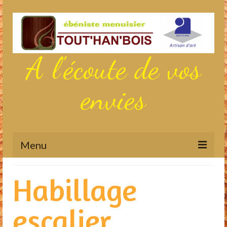
A l'écoute de vos
envies
Menu
Actualités
Habillage
Aménagements sur mesure
escalier
Meubles