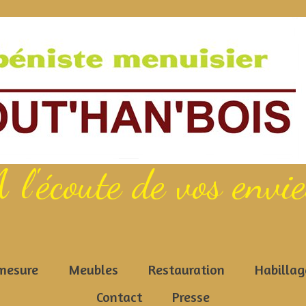
 l'écoute de vos envi
mesure
Meubles
Restauration
Habillag
Contact
Presse