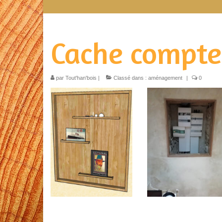
Cache compte
par
Tout'han'bois
|
Classé dans :
aménagement
|
0