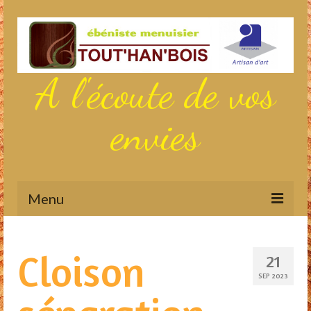
A l'écoute de vos
envies
Menu
Actualités
Cloison
21
Aménagements sur mesure
SEP 2023
Meubles