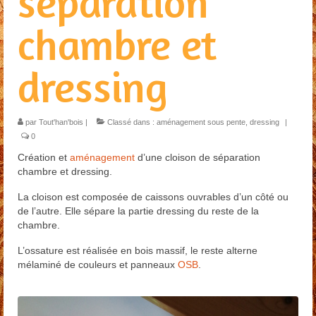
séparation
Restauration
chambre et
Habillage escalier
dressing
Menuiserie extérieure
Contact
par
Tout'han'bois
|
Classé dans :
aménagement sous pente
,
dressing
|
Presse
0
Création et
aménagement
d’une cloison de séparation
chambre et dressing.
La cloison est composée de caissons ouvrables d’un côté ou
de l’autre. Elle sépare la partie dressing du reste de la
chambre.
L’ossature est réalisée en bois massif, le reste alterne
mélaminé de couleurs et panneaux
OSB
.