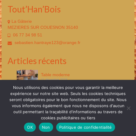
Tout’Han’Bois
La Gâterie
MEZIERES SUR COUESNON 35140
06 77 34 98 51
sebastien.hantraye123@orange.fr
Articles récents
Table moderne
11 décembre 2024
Nous utilisons des cookies pour vous garantir la meilleure
Aménagement bibliothèque
expérience sur notre site web. Seuls les cookies techniques
11 décembre 2024
seront obligatoires pour le bon fonctionnement du site. Nous
vous informons également que nous ne disposons d'aucun
outil permettant la traçabilité d'informations au travers de
Mentions Légales
Plan de site
RGPD
cookies publicitaires ou tiers
© 2026 Tout'Han'Bois Tous droits réservés
OK
Non
Politique de confidentialité