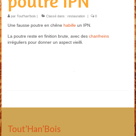
poutre IPN
Restauration
par
Habillage escalier
Tout'han'bois
|
Classé dans :
restauration
|
0
Une fausse poutre en chêne
habille
un IPN.
Menuiserie extérieure
La poutre reste en finition brute, avec des
chanfreins
Contact
irréguliers pour donner un aspect vieilli.
Presse
Tout’Han’Bois