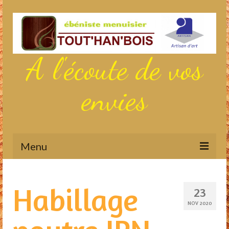
A l'écoute de vos
envies
Menu
Actualités
Habillage
23
Aménagements sur mesure
NOV 2020
Meubles