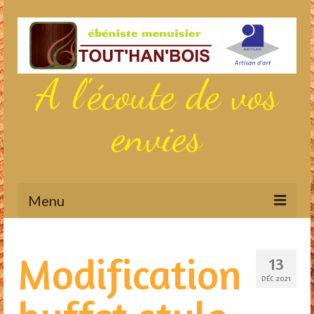
A l'écoute de vos
envies
Menu
Actualités
Modification
13
Aménagements sur mesure
DÉC 2021
Meubles