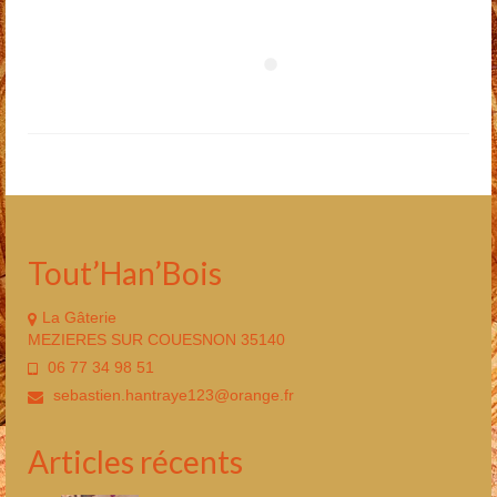
Tout’Han’Bois
La Gâterie
MEZIERES SUR COUESNON 35140
06 77 34 98 51
sebastien.hantraye123@orange.fr
Articles récents