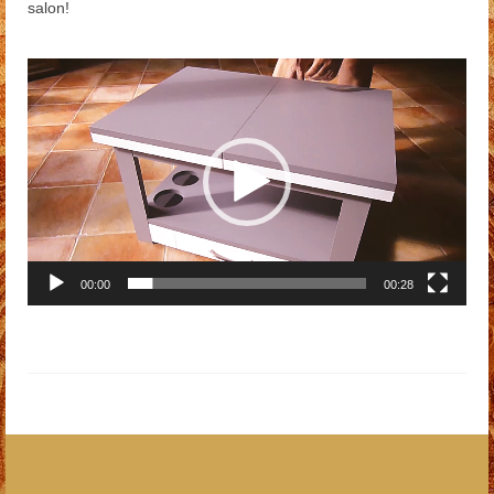
salon!
Lecteur
vidéo
00:00
00:28