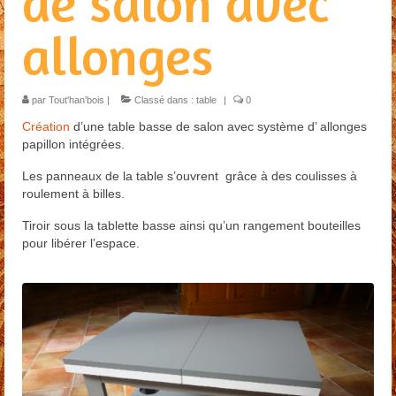
de salon avec
Restauration
allonges
Habillage escalier
Menuiserie extérieure
par
Tout'han'bois
|
Classé dans :
table
|
0
Contact
Création
d’une table basse de salon avec système d’ allonges
papillon intégrées.
Presse
Les panneaux de la table s’ouvrent grâce à des coulisses à
roulement à billes.
Tiroir sous la tablette basse ainsi qu’un rangement bouteilles
pour libérer l’espace.