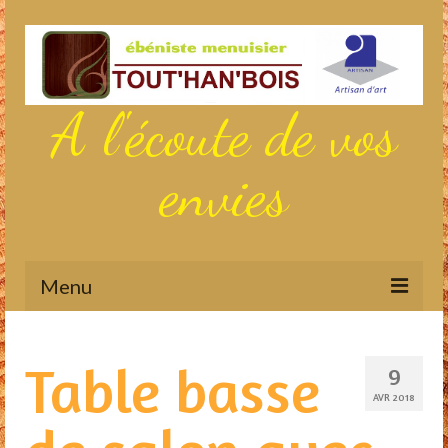
A l'écoute de vos
envies
Menu
Actualités
Table basse
9
Aménagements sur mesure
AVR 2018
Meubles