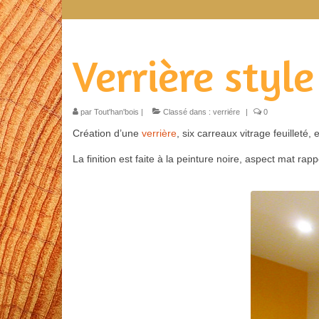
Verrière style
par
Tout'han'bois
|
Classé dans :
verriére
|
0
Création d’une
verrière
, six carreaux vitrage feuilleté,
La finition est faite à la peinture noire, aspect mat rappe